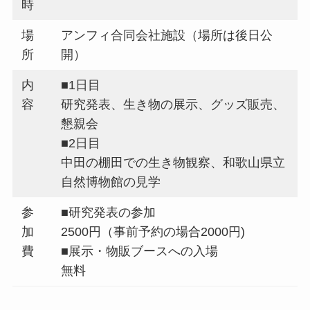
時
場
アンフィ合同会社施設（場所は後日公
所
開）
内
■1日目
容
研究発表、生き物の展示、グッズ販売、
懇親会
■2日目
中田の棚田での生き物観察、和歌山県立
自然博物館の見学
参
■研究発表の参加
加
2500円（事前予約の場合2000円)
費
■展示・物販ブースへの入場
無料