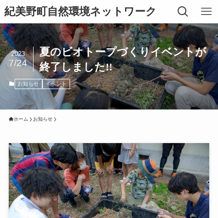
紀美野町自然環境ネットワーク
夏のビオトープづくりイベントが
2023
7/24
終了しました!!
お知らせ
イベント
ホーム
お知らせ