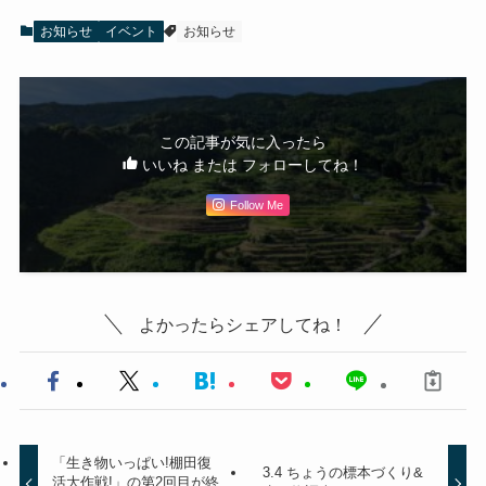
お知らせ
イベント
お知らせ
この記事が気に入ったら
いいね または フォローしてね！
Follow Me
よかったらシェアしてね！
「生き物いっぱい!棚田復
3.4 ちょうの標本づくり&
活大作戦!」の第2回目が終